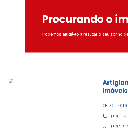
Procurando o i
Podemos ajudá-lo a realizar o seu sonho d
Artigian
Imóveis
CRECI
4016-
(19) 336
(19) 997