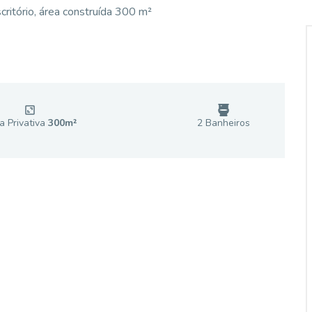
ritório, área construída 300 m²
a Privativa
300
m²
2
Banheiro
s