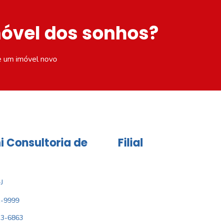
móvel dos sonhos?
e um imóvel novo
i Consultoria de
Filial
J
1-9999
33-6863