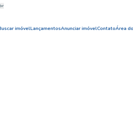
br
Buscar imóvel
Lançamentos
Anunciar imóvel
Contato
Área do