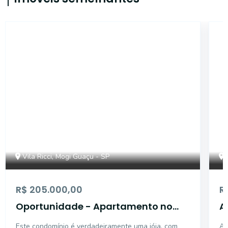
AP1071
Vila Ricci, Mogi Guaçu - SP
R$ 205.000,00
R
Oportunidade - Apartamento no
A
condomínio Morada do Sol à venda,
p
Este condomínio é verdadeiramente uma jóia, com
Ap