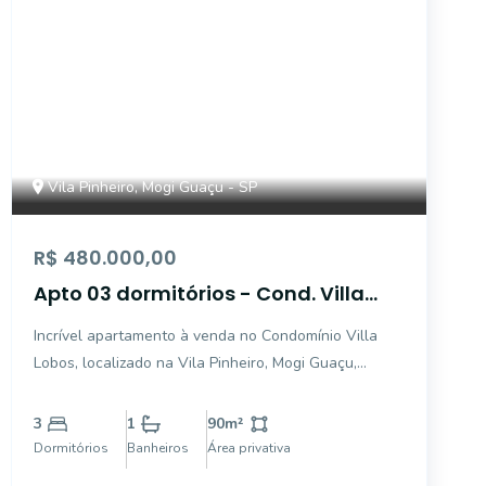
Vila Pinheiro, Mogi Guaçu - SP
R$ 480.000,00
Apto 03 dormitórios - Cond. Villa
Lobos - Vila Pinheiro - Mogi
Incrível apartamento à venda no Condomínio Villa
Guaçu/SP.
Lobos, localizado na Vila Pinheiro, Mogi Guaçu,
próximo de supermercado, hospital, clínicas e demais
conveniências para o seu dia a dia. Com 90 m² de
3
1
90
m²
área privativa, este apartamento conta com 3
Dormitórios
Banheiros
Área privativa
dormitó