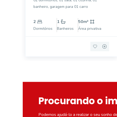
02 dormitórios, 01 sala, 01 cozinha, 01
Jardim Veneza, Mogi
banheiro, garagem para 01 carro
Guaçu.
2
1
50
m²
Dormitórios
Banheiros
Área privativa
Procurando o i
Podemos ajudá-lo a realizar o seu sonho d