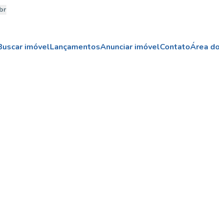
br
Buscar imóvel
Lançamentos
Anunciar imóvel
Contato
Área do