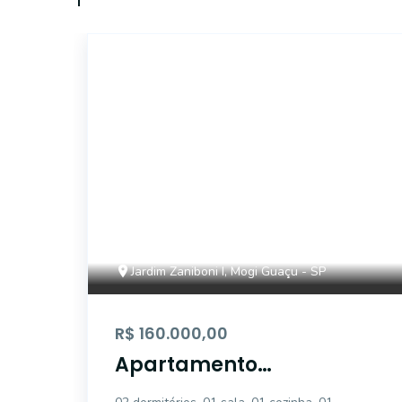
AP1810
Jardim Zaniboni I, Mogi Guaçu - SP
R$ 160.000,00
Apartamento
residencial à venda,