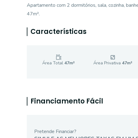
Apartamento com 2 dormitórios, sala, cozinha, banhe
47m².
Características
Área Total
47
m²
Área Privativa
47
m²
Financiamento Fácil
Pretende Financiar?