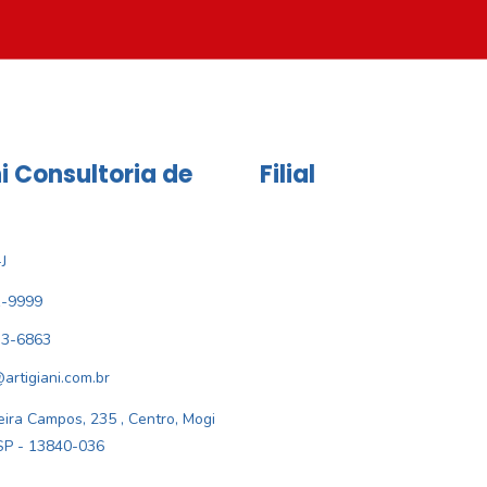
i Consultoria de
Filial
J
1-9999
33-6863
@artigiani.com.br
ira Campos, 235 , Centro, Mogi
SP - 13840-036