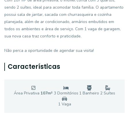
Com 107 m² de área privativa, o imóvel conta com 3 quartos,
sendo 2 suítes, ideal para acomodar toda família. O apartamento
possui sala de jantar, sacada com churrasqueira e cozinha
planejada, além de ar condicionado, armários embutidos em
todos os ambientes e área de serviço. Com 1 vaga de garagem,
sua nova casa traz conforto e praticidade.
Não perca a oportunidade de agendar sua visita!
Características
Área Privativa
107
m²
3
Dormitório
s
1
Banheiro
2
Suíte
s
1
Vaga