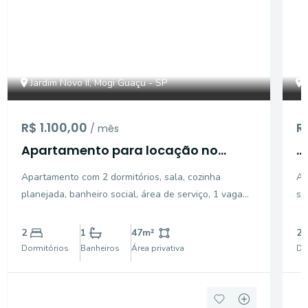
Jardim Novo II, Mogi Guaçu - SP
R$ 1.100,00
R
/ mês
Apartamento para locação no
...
Residencial Parque Morada do
Apartamento com 2 dormitórios, sala, cozinha
Ap
Campo, Mogi Guaçu
planejada, banheiro social, área de serviço, 1 vaga
sa
de garagem.
2
1
47
m²
2
Dormitórios
Banheiros
Área privativa
Do