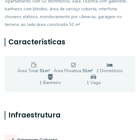
Apartamento com 02 dormitórios, sala, cozinha com gabinete,
banheiro com blindex, área de serviço coberta, interfone,
chuveiro elétrico, monitoramento por câmeras, garagem no
terreno ao lado,área construída 51 m²
Características
Área Total
51
m²
Área Privativa
51
m²
2
Dormitório
s
1
Banheiro
1
Vaga
Infraestrutura