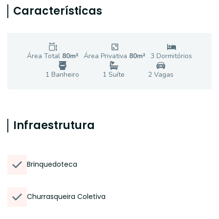
Características
Área Total
80
m²
Área Privativa
80
m²
3
Dormitório
s
1
Banheiro
1
Suíte
2
Vaga
s
Infraestrutura
Brinquedoteca
Churrasqueira Coletiva