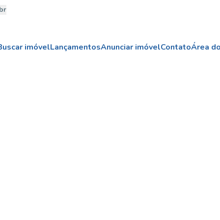
br
Buscar imóvel
Lançamentos
Anunciar imóvel
Contato
Área do