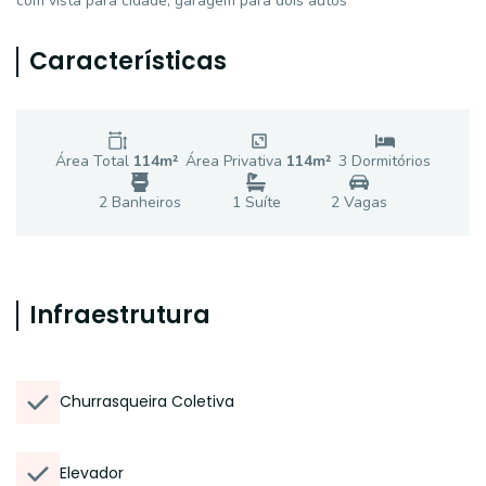
com vista para cidade, garagem para dois autos
Características
Área Total
114
m²
Área Privativa
114
m²
3
Dormitório
s
2
Banheiro
s
1
Suíte
2
Vaga
s
Infraestrutura
Churrasqueira Coletiva
Elevador