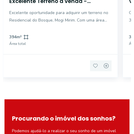
Excelente Terreno à venda -
V
Residencial do Bosque - Mogi
R
Excelente oportunidade para adquirir um terreno no
Op
Mirim/SP.
Residencial do Bosque, Mogi Mirim. Com uma área
30
total de 394 m², este lote é ideal para construir a
Mi
casa dos seus sonhos. Aproveite essa chance de
em
394
m²
30
investir em um local tranquilo e cercado pela
am
Área total
Áre
natureza!
vi
Procurando o imóvel dos sonhos?
Podemos ajudá-lo a realizar o seu sonho de um imóvel