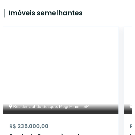
Imóveis semelhantes
18280
Residencial do Bosque, Mogi Mirim - SP
R$ 235.000,00
R