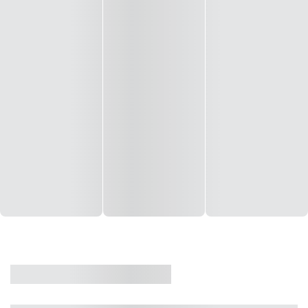
CASA
VENDA
CÓD: 19327