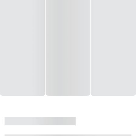
CASA
VENDA
CÓD: 19327