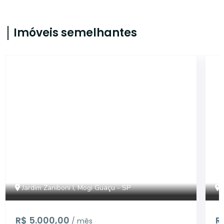
Imóveis semelhantes
17024
Jardim Zaniboni I, Mogi Guaçu - SP
R$ 5.000,00
R
/ mês