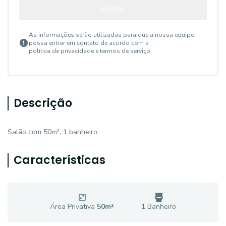
ENVIAR
As informações serão utilizadas para que a nossa equipe
possa entrar em contato de acordo com a
política de privacidade e termos de serviço
Descrição
Salão com 50m², 1 banheiro.
Características
Área Privativa
50
m²
1
Banheiro