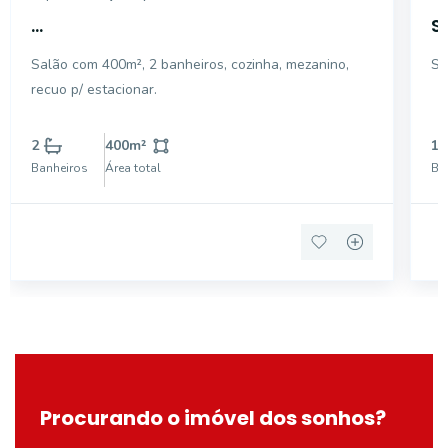
...
S
Z
Salão com 400m², 2 banheiros, cozinha, mezanino,
Sa
recuo p/ estacionar.
2
400
m²
1
Banheiros
Área total
Ba
Procurando o imóvel dos sonhos?