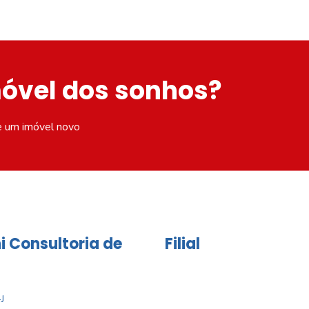
móvel dos sonhos?
e um imóvel novo
i Consultoria de
Filial
J