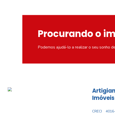
Procurando o i
Podemos ajudá-lo a realizar o seu sonho d
Artigian
Imóveis
CRECI
4016-