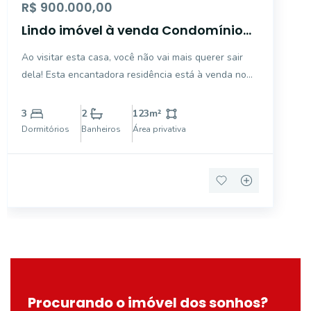
R$ 900.000,00
Lindo imóvel à venda Condomínio
Reserva da Mata - Mogi Mirim/SP
Ao visitar esta casa, você não vai mais querer sair
dela! Esta encantadora residência está à venda no
condomínio Reserva da Mata, com fácil acesso à
avenida Mogi Mirim, que possui vários comércios e
3
2
123
m²
serviços essenciais para o dia a dia. Ao entrar na
Dormitórios
Banheiros
Área privativa
Procurando o imóvel dos sonhos?