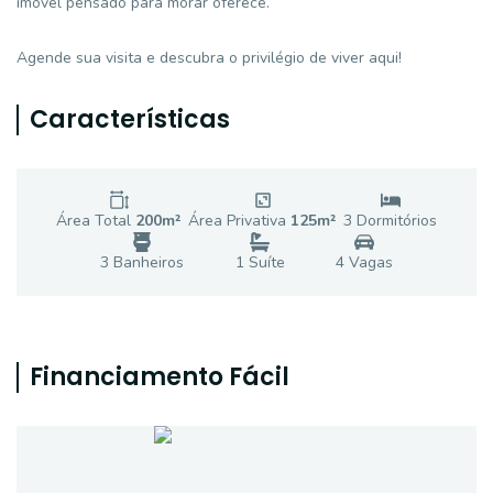
imóvel pensado para morar oferece.
Agende sua visita e descubra o privilégio de viver aqui!
Características
Área Total
200
m²
Área Privativa
125
m²
3
Dormitório
s
3
Banheiro
s
1
Suíte
4
Vaga
s
Financiamento Fácil