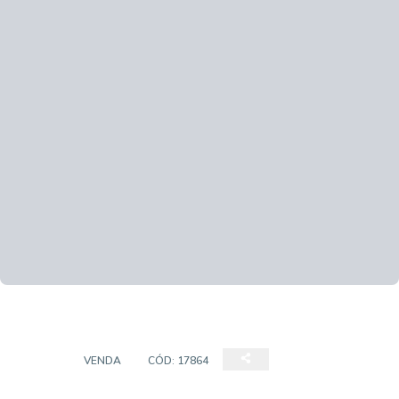
CASA
VENDA
CÓD:
17864