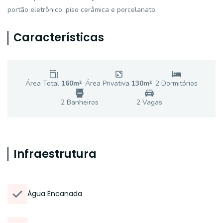
portão eletrônico, piso cerâmica e porcelanato.
Características
Área Total
160
m²
Área Privativa
130
m²
2
Dormitório
s
2
Banheiro
s
2
Vaga
s
Infraestrutura
Água Encanada