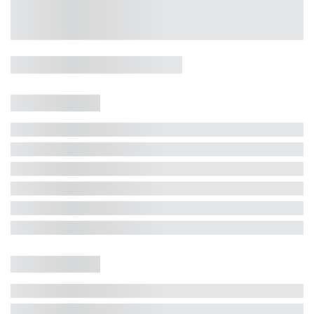
Casa 5 Dormitórios e Jacuzzi -
Jurerê
Jurerê Internacional, Florianópolis - SC