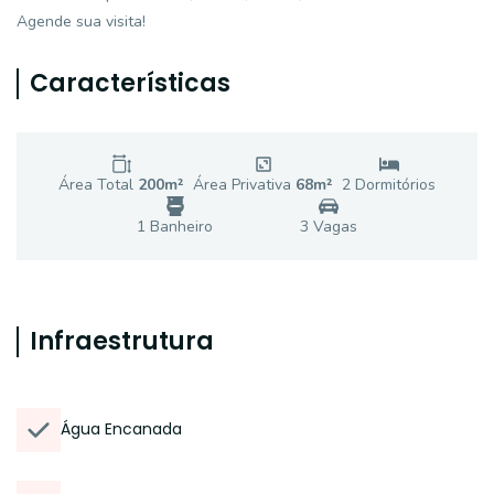
Agende sua visita!
Características
Área Total
200
m²
Área Privativa
68
m²
2
Dormitório
s
1
Banheiro
3
Vaga
s
Infraestrutura
Água Encanada