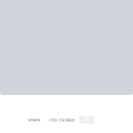
CASA
VENDA
CÓD:
CA10630