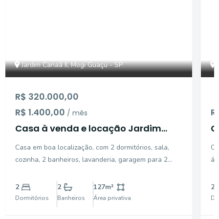
Jardim Canaã II, Mogi Guaçu - SP
R$ 320.000,00
R$ 1.400,00
R
/ mês
Casa à venda e locação Jardim
C
Canaã II - Mogi Guaçu/SP
J
Casa em boa localização, com 2 dormitórios, sala,
Ca
C
cozinha, 2 banheiros, lavanderia, garagem para 2
ár
carros, quarto de despejo nos fundos. Terreno com
el
200m², sendo 127,39m² de área construída.
2
2
127
m²
2
Dormitórios
Banheiros
Área privativa
Do