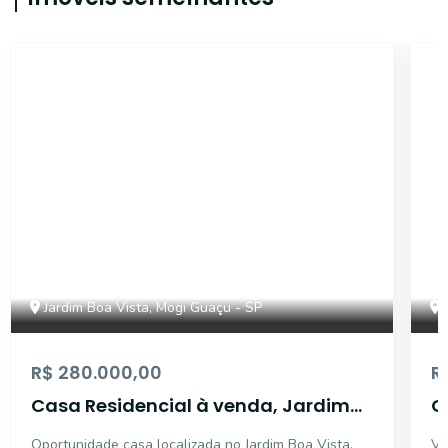
CA0094
Jardim Boa Vista, Mogi Guaçu - SP
R$ 280.000,00
R
Casa Residencial à venda, Jardim
O
Boa Vista, Mogi Guaçu - CA0094.
J
Oportunidade casa localizada no Jardim Boa Vista,
Vo