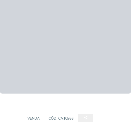
CASA
VENDA
CÓD:
CA10566