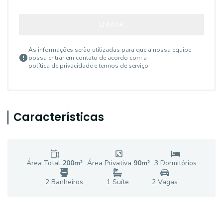
ENVIAR
As informações serão utilizadas para que a nossa equipe
possa entrar em contato de acordo com a
política de privacidade e termos de serviço
Características
Área Total
200
m²
Área Privativa
90
m²
3
Dormitório
s
2
Banheiro
s
1
Suíte
2
Vaga
s