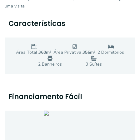
uma visita!
Características
Área Total
360
m²
Área Privativa
356
m²
2
Dormitório
s
2
Banheiro
s
3
Suíte
s
Financiamento Fácil