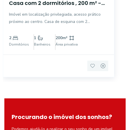
Casa com 2 dormitórios , 200 m² -
Jardim Bela Vista - Mogi Guaçu/SP
Imóvel em localização privilegiada, acesso prático
próximo ao centro. Casa de esquina com 2
dormitórios, sala ampla, copa, cozinha, lavabo,
banheiro, varanda, lavanderia. Quintal bom, nos
2
1
200
m²
fundos tem 01 quarto com banheiro e garagem
Dormitórios
Banheiros
Área privativa
(demolição) Terren
Procurando o imóvel dos sonhos?
Podemos ajudá-lo a realizar o seu sonho de um imóvel