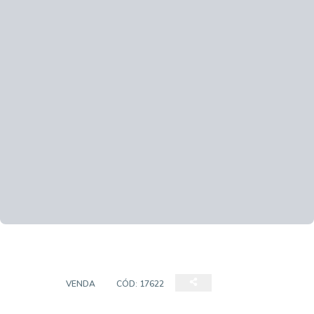
CASA
VENDA
CÓD:
17622