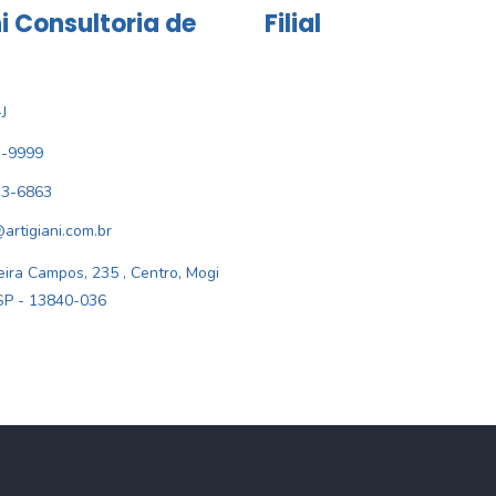
i Consultoria de
Filial
J
1-9999
33-6863
@artigiani.com.br
ira Campos, 235 , Centro, Mogi
SP - 13840-036