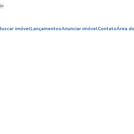
br
Buscar imóvel
Lançamentos
Anunciar imóvel
Contato
Área do