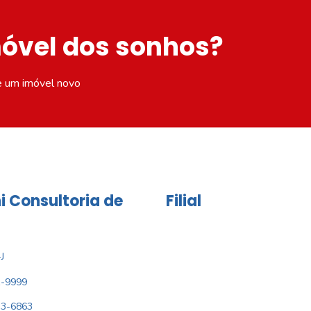
móvel dos sonhos?
e um imóvel novo
i Consultoria de
Filial
J
1-9999
33-6863