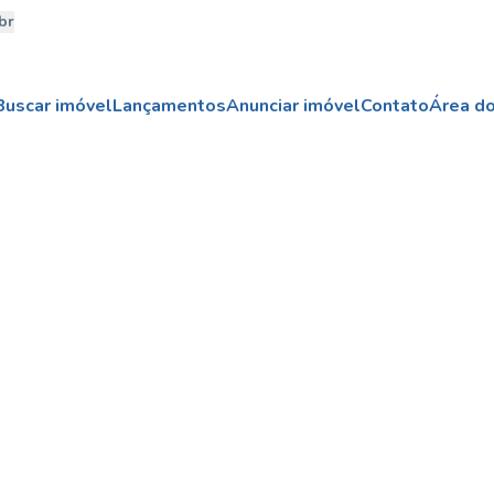
br
Buscar imóvel
Lançamentos
Anunciar imóvel
Contato
Área do