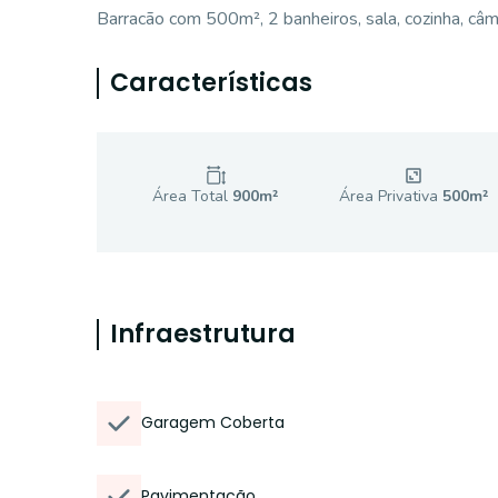
Barracão com 500m², 2 banheiros, sala, cozinha, câm
Características
Área Total
900
m²
Área Privativa
500
m²
Infraestrutura
Garagem Coberta
Pavimentação