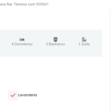
era fria. Terreno com 900m².
4
Dormitório
s
2
Banheiro
s
1
Suíte
Lavanderia