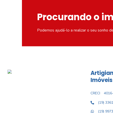
Procurando o i
Podemos ajudá-lo a realizar o seu sonho d
Artigian
Imóveis
CRECI
4016-
(19) 336
(19) 997