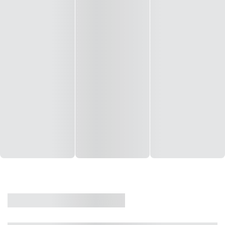
CASA
VENDA
CÓD: 19327