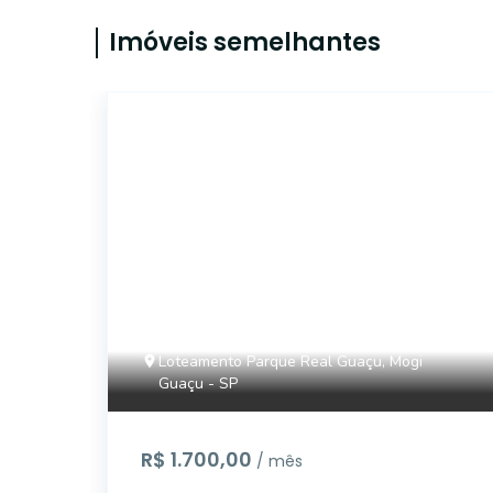
Imóveis semelhantes
16801
Loteamento Parque Real Guaçu, Mogi
Guaçu - SP
R$ 1.700,00
/ mês