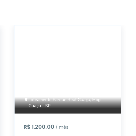
16419
Loteamento Parque Real Guaçu, Mogi
Guaçu - SP
R$ 1.200,00
/ mês