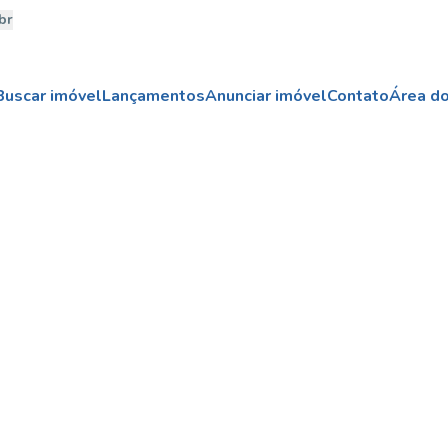
br
Buscar imóvel
Lançamentos
Anunciar imóvel
Contato
Área do