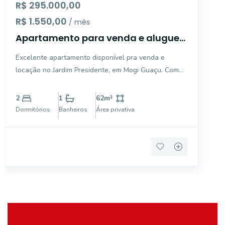
R$ 295.000,00
R$ 1.550,00
/ mês
Apartamento para venda e aluguel
em Mogi Guaçu
Excelente apartamento disponível pra venda e
locação no Jardim Presidente, em Mogi Guaçu. Com
62 m² de área privativa e 81 m² de área total, este
imóvel dispõe de 2 dormitórios, 1 banheiro e 1 vaga
2
1
62
m²
de garagem coberta. O apartamento conta com
Dormitórios
Banheiros
Área privativa
sacada, cozin