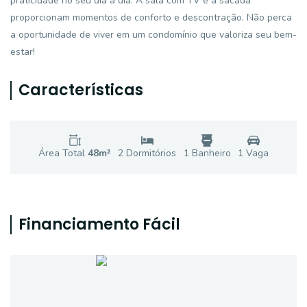
praticidade no seu dia a dia. A sala com TV e a sacada
proporcionam momentos de conforto e descontração. Não perca
a oportunidade de viver em um condomínio que valoriza seu bem-
estar!
Características
Área Total
48
m²
2
Dormitório
s
1
Banheiro
1
Vaga
Financiamento Fácil