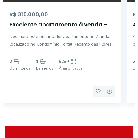
R$ 315.000,00
R
Excelente apartamento á venda -
A
Recanto das Flores - Mogi
Resi
Descubra este encantador apartamento no 7 andar
Ap
Guaçu/SP.
M
localizado no Condomínio Portal Recanto das Flores,
ba
no Jardim Esplanada, Mogi Guaçu. Com uma área
total de 52 m². O imóvel conta com 2 dormitórios,
2
1
52
m²
2
sendo 1 suíte, o outro quarto com guarda roupas de
Dormitórios
Banheiros
Área privativa
Do
porta d