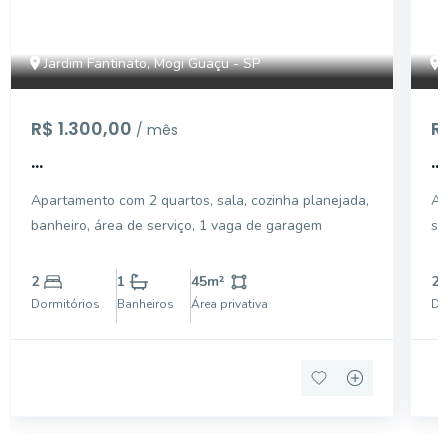
Jardim Fantinato, Mogi Guaçu - SP
R$ 1.300,00
R
/ mês
...
...
Apartamento com 2 quartos, sala, cozinha planejada,
Ap
banheiro, área de serviço, 1 vaga de garagem
se
2
1
45
m²
2
Dormitórios
Banheiros
Área privativa
Do