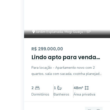
Jardim Esplanada, Mogi Guaçu - SP
R$ 299.000,00
Lindo apto para venda
no Condomínio Recanto
Para locação - Apartamento novo com 2
das Rosas - Mogi
quartos, sala com sacada, cozinha planejada,
Guaçu/SP
área de serviço c/ armário, banheiro, 1 vaga
de garagem. Para venda - Descubra o seu
2
1
48
m²
novo lar no Portal Recanto das Rosas,
Dormitórios
Banheiros
Área privativa
localizado na Avenida Suécia, no Jardim
Esplan