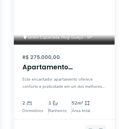
Jardim Esplanada, Mogi Guaçu - SP
R$ 275.000,00
Apartamento
Condomínio Recanto
Este encantador apartamento oferece
das Rosas
conforto e praticidade em um dos melhores
bairros da cidade. 2 quartos, sendo 1 suíte,
ideal para momentos de descanso e
2
1
52
m²
privacidade. Sala e cozinha integradas
Dormitórios
Banheiros
Área total
proporcionando um espaço acolhedor para
receber amigos