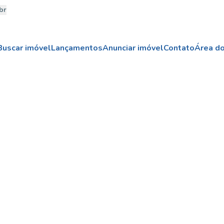
br
Buscar imóvel
Lançamentos
Anunciar imóvel
Contato
Área do