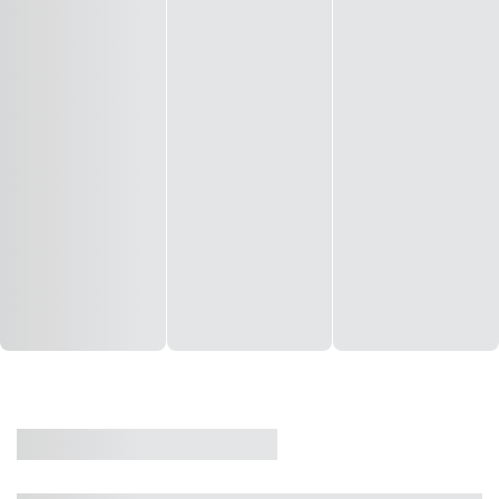
CASA
VENDA
CÓD: 19327