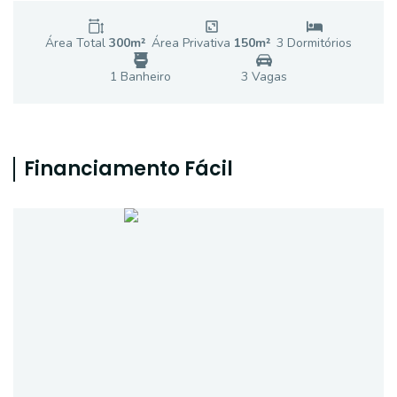
Área Total
300
m²
Área Privativa
150
m²
3
Dormitório
s
1
Banheiro
3
Vaga
s
Financiamento Fácil