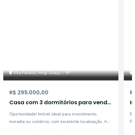
CA10360
Vila Paraíso, Mogi Guaçu - SP
R$ 295.000,00
R
Casa com 3 dormitórios para venda
I
- Vila Paraíso - Mogi Guaçu/SP
P
Oportunidade! Imóvel ideal para investimento,
Ex
moradia ou comércio, com excelente localização. A
Pa
casa possui 03 dormitórios espaçosos, banheiro
e 