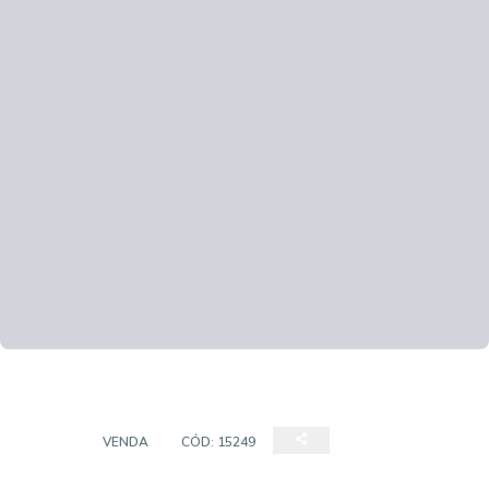
CASA
VENDA
CÓD:
15249