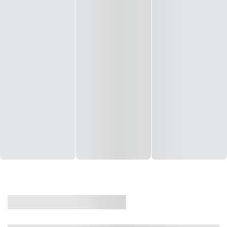
CASA
VENDA
CÓD: 19327