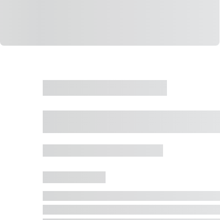
CASA
VENDA
CÓD: 19327
Casa 5 Dormitórios 
Jurerê Internacional, Florianópolis - SC