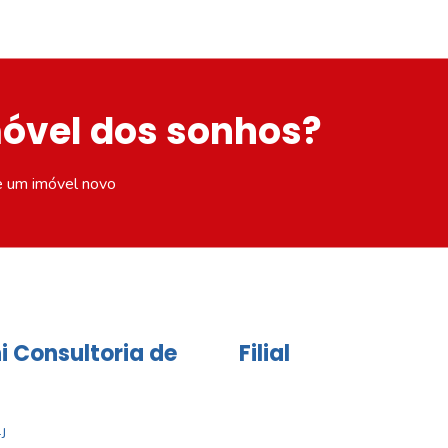
móvel dos sonhos?
e um imóvel novo
i Consultoria de
Filial
J