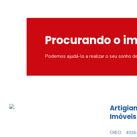
Procurando o i
Podemos ajudá-lo a realizar o seu sonho d
Artigian
Imóveis
CRECI
4016-