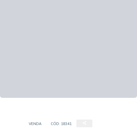
CASA
VENDA
CÓD:
18341