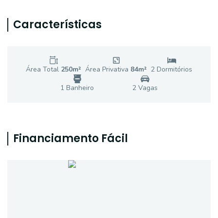
Características
Área Total
250
m²
Área Privativa
84
m²
2
Dormitório
s
1
Banheiro
2
Vaga
s
Financiamento Fácil