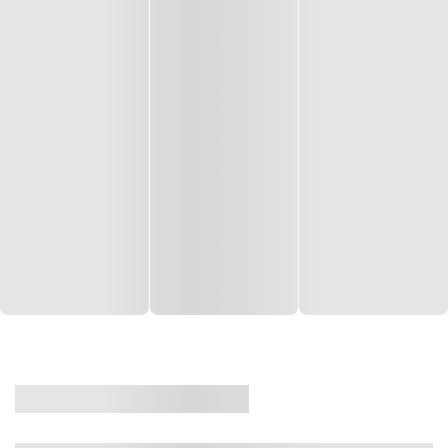
CASA
VENDA
CÓD: 19327