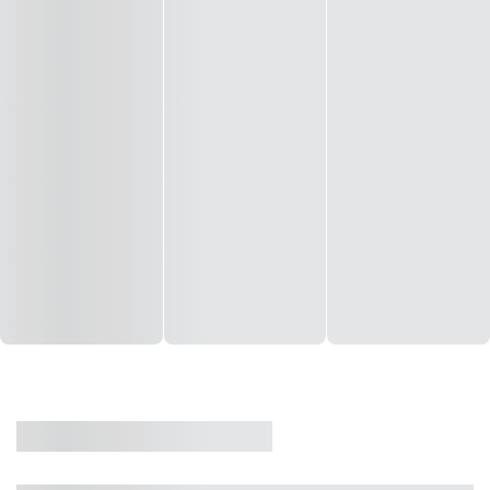
CASA
VENDA
CÓD: 19327