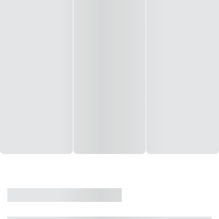
CASA
VENDA
CÓD: 19327