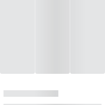
CASA
VENDA
CÓD: 19327