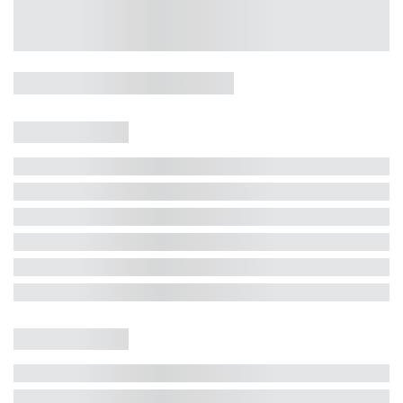
Casa 5 Dormitórios e Jacuzzi -
Jurerê
Jurerê Internacional, Florianópolis - SC