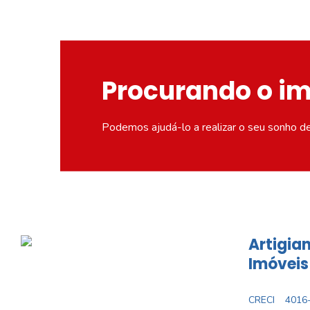
Procurando o i
Podemos ajudá-lo a realizar o seu sonho d
Artigian
Imóveis
CRECI
4016-