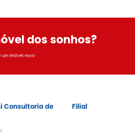
móvel dos sonhos?
e um imóvel novo
i Consultoria de
Filial
J