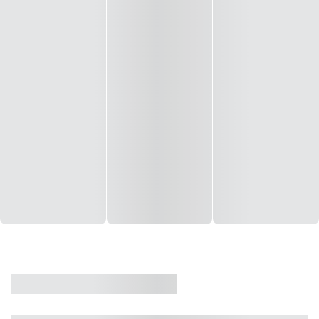
CASA
VENDA
CÓD: 19327