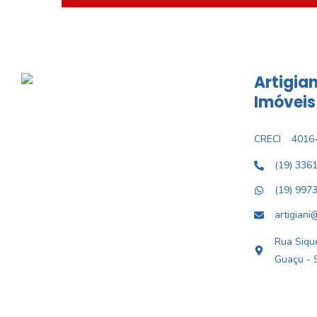
Artigian
Imóveis
CRECI
4016-
(19) 336
(19) 997
artigiani
Rua Sique
Guaçu - 