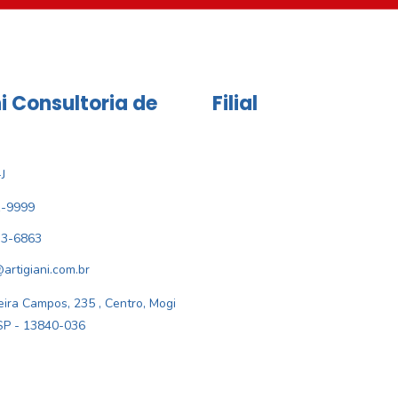
i Consultoria de
Filial
J
1-9999
33-6863
@artigiani.com.br
ira Campos, 235 , Centro, Mogi
SP - 13840-036