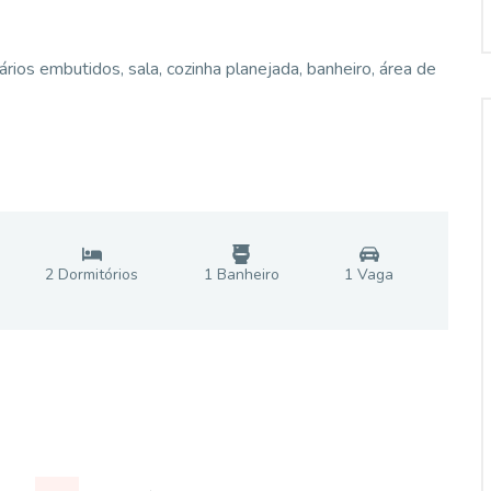
os embutidos, sala, cozinha planejada, banheiro, área de
2
Dormitório
s
1
Banheiro
1
Vaga