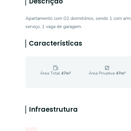
Descrição
Apartamento com 02 dormitórios, sendo 1 com armári
serviço, 1 vaga de garagem.
Características
Área Total
47
m²
Área Privativa
47
m²
Infraestrutura