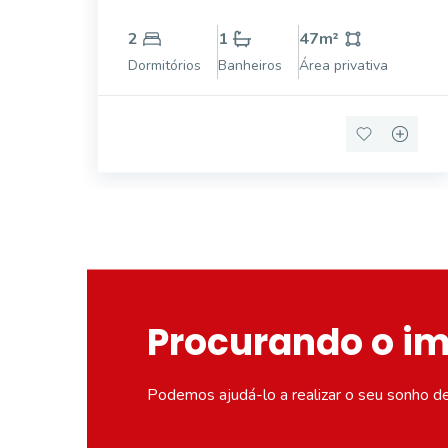
vaga de garagem.
2
1
47
m²
Dormitórios
Banheiros
Área privativa
Procurando o i
Podemos ajudá-lo a realizar o seu sonho d