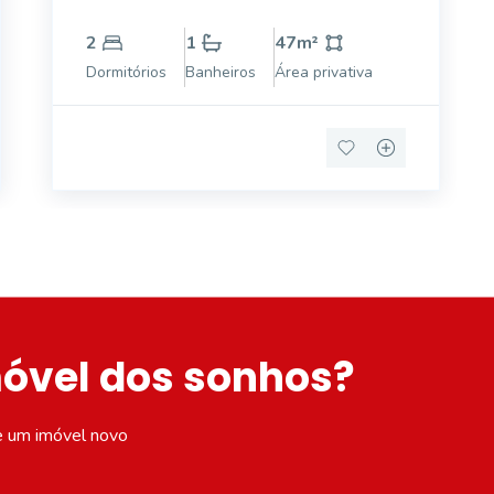
banheiro social.
2
1
47
m²
Dormitórios
Banheiros
Área privativa
móvel dos sonhos?
e um imóvel novo