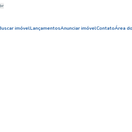
br
Buscar imóvel
Lançamentos
Anunciar imóvel
Contato
Área do