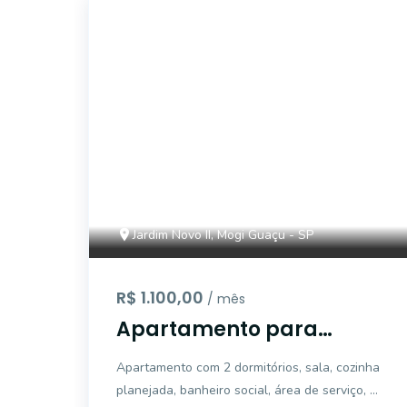
14816
Jardim Novo II, Mogi Guaçu - SP
R$ 1.100,00
/ mês
Apartamento para
locação no Residencial
Apartamento com 2 dormitórios, sala, cozinha
Parque Morada do
planejada, banheiro social, área de serviço, 1
Campo, Mogi Guaçu