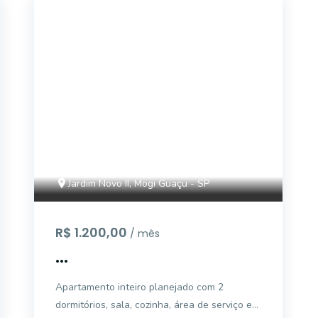
AP1907
Jardim Novo II, Mogi Guaçu - SP
R$ 1.200,00
/ mês
...
Apartamento inteiro planejado com 2
dormitórios, sala, cozinha, área de serviço e